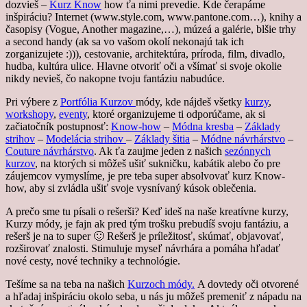
dozvieš –
Kurz Know
how ťa nimi prevedie. Kde čerapáme
inšpiráciu? Internet (www.style.com, www.pantone.com…), knihy a
časopisy (Vogue, Another magazine,…), múzeá a galérie, blšie trhy
a second handy (ak sa vo vašom okolí nekonajú tak ich
zorganizujete :))), cestovanie, architektúra, príroda, film, divadlo,
hudba, kultúra ulice. Hlavne otvoriť oči a všímať si svoje okolie
nikdy nevieš, čo nakopne tvoju fantáziu nabudúce.
Pri výbere z
Portfólia Kurzov
módy, kde nájdeš všetky
kurzy
,
workshopy
,
eventy
, ktoré organizujeme ti odporúčame, ak si
začiatočník postupnosť:
Know-how
–
Módna kresba
–
Základy
strihov
–
Modelácia strihov
–
Základy šitia
–
Módne návrhárstvo
–
Couture návrhárstvo
. Ak ťa zaujme jeden z našich
sezónnych
kurzov
, na ktorých si môžeš ušiť sukničku, kabátik alebo čo pre
záujemcov vymyslíme, je pre teba super absolvovať kurz Know-
how, aby si zvládla ušiť svoje vysnívaný kúsok oblečenia.
A prečo sme tu písali o rešerši? Keď ideš na naše kreatívne kurzy,
Kurzy módy, je fajn ak pred tým trošku prebudíš svoju fantáziu, a
rešerš je na to super 🙂 Rešerš je príležitosť, skúmať, objavovať,
rozširovať znalosti. Stimuluje myseľ návrhára a pomáha hľadať
nové cesty, nové techniky a technológie.
Tešíme sa na teba na našich
Kurzoch módy.
A dovtedy oči otvorené
a hľadaj inšpiráciu okolo seba, u nás ju môžeš premeniť z nápadu na