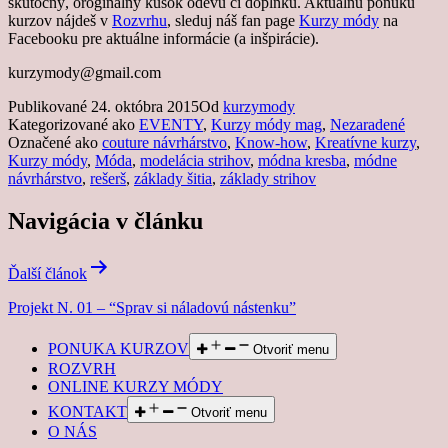
skutočný, oroginálny kúsok odevu či doplnku. Aktuálnu ponuku
kurzov nájdeš v
Rozvrhu
, sleduj náš fan page
Kurzy módy
na
Facebooku pre aktuálne informácie (a inšpirácie).
kurzymody@gmail.com
Publikované
24. októbra 2015
Od
kurzymody
Kategorizované ako
EVENTY
,
Kurzy módy mag
,
Nezaradené
Označené ako
couture návrhárstvo
,
Know-how
,
Kreatívne kurzy
,
Kurzy módy
,
Móda
,
modelácia strihov
,
módna kresba
,
módne
návrhárstvo
,
rešerš
,
základy šitia
,
základy strihov
Navigácia v článku
Ďalší článok
Projekt N. 01 – “Sprav si náladovú nástenku”
PONUKA KURZOV
Otvoriť menu
ROZVRH
ONLINE KURZY MÓDY
KONTAKT
Otvoriť menu
O NÁS