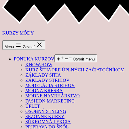
KURZY MÓDY
Menu
Zavrieť
PONUKA KURZOV
Otvoriť menu
KNOW-HOW
KURZ ŠITIA PRE ÚPLNÝCH ZAČIATOČNÍKOV
ZÁKLADY ŠITIA
ZÁKLADY STRIHOV
MODELÁCIA STRIHOV
MÓDNA KRESBA
MÓDNE NÁVRHÁRSTVO
FASHION MARKETING
ÚPLET
OSOBNÝ STYLING
SEZÓNNE KURZY
SÚKROMNÁ LEKCIA
PRÍPRAVA DO ŠKÔL