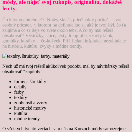
módy, ale nájsť svoj rukopis, originalitu, dokážeš
len ty.
Čo k tomu potrebuješ? Notes, skicár, priečinok v počítači – tvoj
osobný priestor, v ktorom sa definuje kto si, aký je tvoj štýl, čo ťa
zaujíma a čo sa deje vo svete okolo teba. A čo by mal rešerš
obsahovať? Výstrižky, skice, texty, fotografie, vzorky látok,
gombíky, korálky… čo-koľvek. Pri hľadaní inšpirácie nezabúdajte
na históriu, kultúru, zvyky a módne trendy.
Nech už má tvoj rešerš akúkoľvek podobu mal by návrhársky rešerš
obsahovať “kapitoly”:
formy a štruktúry
detaily
farby
textúry
zdobnosti a vzory
historické motívy
kultúra
módne trendy
O všetkých týchto veciach sa u nás na Kurzoch módy samozrejme