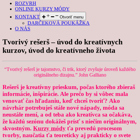
ROZVRH
ONLINE KURZY MÓDY
KONTAKT
Otvoriť menu
DARČEKOVÁ POUKÁŽKA
O NÁS
Tvorivý rešerš – úvod do kreatívnych
kurzov, úvod do kreatívneho života
“Tvorivý rešerš je tajomstvo, či trik, ktorý zvyšuje úroveň každého
originálneho dizajnu.” John Galliano
Rešerš je kreatívny prieskum, počas ktorého zbieraš
informácie, inšpirácie. Ale prečo by si vôbec mala
venovať čas hľadaniu, keď chceš tvoriť? Ako
návrhár potrebuješ stále nové nápady, móda sa
neustále mení, a od teba ako kreatívca sa očakáva,
že každú sezónu dokážeš prísť s niečím originálnym,
skvostným.
Kurzy módy
ťa prevedú procesom
tvorby, naučatia ťa teoreticky aj prakticky o svete