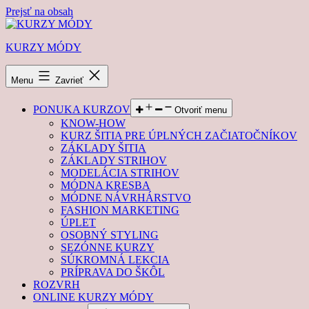
Prejsť na obsah
KURZY MÓDY
Menu
Zavrieť
PONUKA KURZOV
Otvoriť menu
KNOW-HOW
KURZ ŠITIA PRE ÚPLNÝCH ZAČIATOČNÍKOV
ZÁKLADY ŠITIA
ZÁKLADY STRIHOV
MODELÁCIA STRIHOV
MÓDNA KRESBA
MÓDNE NÁVRHÁRSTVO
FASHION MARKETING
ÚPLET
OSOBNÝ STYLING
SEZÓNNE KURZY
SÚKROMNÁ LEKCIA
PRÍPRAVA DO ŠKÔL
ROZVRH
ONLINE KURZY MÓDY