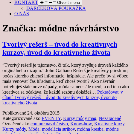
KONTAKT
Otvoriť menu
DARČEKOVÁ POUKÁŽKA
O NÁS
Značka:
módne návrhárstvo
Tvorivý rešerš – úvod do kreatívnych
kurzov, úvod do kreatívneho života
“Tvorivý rešerš je tajomstvo, či trik, ktorý zvyšuje úroveň každého
originálneho dizajnu.” John Galliano Rešerš je kreatívny prieskum,
počas ktorého zbieraš informácie, inšpirácie. Ale prečo by si vôbec
mala venovať čas hľadaniu, keď chceš tvoriť? Ako návrhár
potrebuješ stále nové nápady, móda sa neustále mení, a od teba ako
kreatívca sa očakáva, že každú sezónu dokážeš…
Pokračovať v
čítaní
Tvorivý rešerš – úvod do kreatívnych kurzov, úvod do
kreatívneho života
Publikované
24. októbra 2015
Kategorizované ako
EVENTY
,
Kurzy módy mag
,
Nezaradené
Označené ako
couture návrhárstvo
,
Know-how
,
Kreatívne kurzy
,
Kurzy módy
,
Móda
,
modelácia strihov
,
módna kresba
,
módne