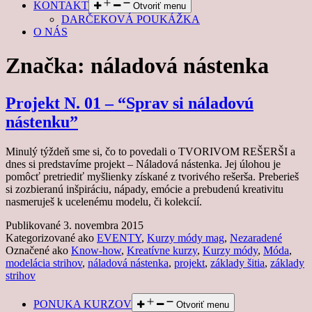
KONTAKT
Otvoriť menu
DARČEKOVÁ POUKÁŽKA
O NÁS
Značka:
náladová nástenka
Projekt N. 01 – “Sprav si náladovú
nástenku”
Minulý týždeň sme si, čo to povedali o TVORIVOM REŠERŠI a
dnes si predstavíme projekt – Náladová nástenka. Jej úlohou je
pomôcť pretriediť myšlienky získané z tvorivého rešerša. Preberieš
si zozbieranú inšpiráciu, nápady, emócie a prebudenú kreativitu
nasmeruješ k ucelenému modelu, či kolekcií.
Publikované
3. novembra 2015
Kategorizované ako
EVENTY
,
Kurzy módy mag
,
Nezaradené
Označené ako
Know-how
,
Kreatívne kurzy
,
Kurzy módy
,
Móda
,
modelácia strihov
,
náladová nástenka
,
projekt
,
základy šitia
,
základy
strihov
PONUKA KURZOV
Otvoriť menu