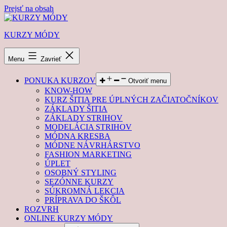
Prejsť na obsah
KURZY MÓDY
Menu
Zavrieť
PONUKA KURZOV
Otvoriť menu
KNOW-HOW
KURZ ŠITIA PRE ÚPLNÝCH ZAČIATOČNÍKOV
ZÁKLADY ŠITIA
ZÁKLADY STRIHOV
MODELÁCIA STRIHOV
MÓDNA KRESBA
MÓDNE NÁVRHÁRSTVO
FASHION MARKETING
ÚPLET
OSOBNÝ STYLING
SEZÓNNE KURZY
SÚKROMNÁ LEKCIA
PRÍPRAVA DO ŠKÔL
ROZVRH
ONLINE KURZY MÓDY