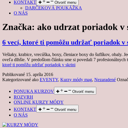
KONTAKT
Otvoriť menu
DARČEKOVÁ POUKÁŽKA
O NÁS
Značka:
ako udrzat poriadok v 
6 vecí, ktoré ti pomôžu udržať poriadok v 
Vešiaky, krabice, vrecúška, boxy, členiace boxy do šuflíkov, obaly. 
oveľa dlhšie. V predošlom článku sme si povedali 7 profesionálnych 
ktoré ti pomôžu udržať poriadok v skrini
Publikované
15. apríla 2016
Kategorizované ako
EVENTY
,
Kurzy módy mag
,
Nezaradené
Ozna
PONUKA KURZOV
Otvoriť menu
ROZVRH
ONLINE KURZY MÓDY
KONTAKT
Otvoriť menu
O NÁS