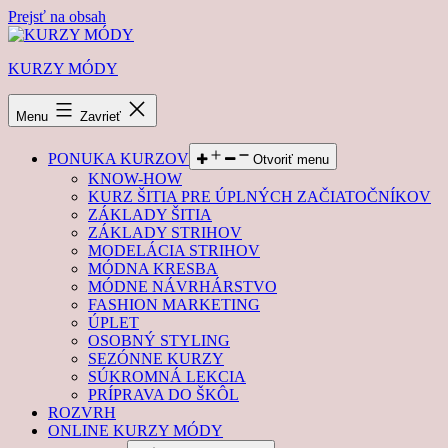
Prejsť na obsah
KURZY MÓDY
Menu
Zavrieť
PONUKA KURZOV
Otvoriť menu
KNOW-HOW
KURZ ŠITIA PRE ÚPLNÝCH ZAČIATOČNÍKOV
ZÁKLADY ŠITIA
ZÁKLADY STRIHOV
MODELÁCIA STRIHOV
MÓDNA KRESBA
MÓDNE NÁVRHÁRSTVO
FASHION MARKETING
ÚPLET
OSOBNÝ STYLING
SEZÓNNE KURZY
SÚKROMNÁ LEKCIA
PRÍPRAVA DO ŠKÔL
ROZVRH
ONLINE KURZY MÓDY