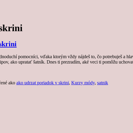
skrini
skrini
Jednoduchí pomocníci, vďaka ktorým vždy nájdeš to, čo potrebuješ a hla
tipov, ako upratať šatník. Dnes ti prezradím, aké veci ti pomôžu ucho
čené ako
ako udrzat poriadok v skrini
,
Kurzy módy
,
satnik