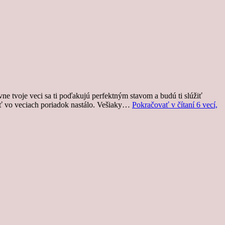
vne tvoje veci sa ti poďakujú perfektným stavom a budú ti slúžiť
vať vo veciach poriadok nastálo. Vešiaky…
Pokračovať v čítaní
6 vecí,